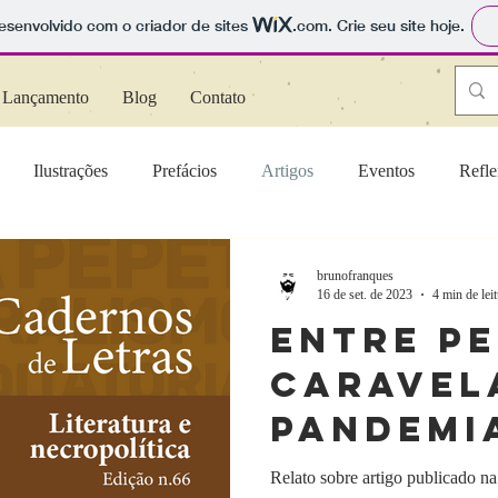
 desenvolvido com o criador de sites
.com
. Crie seu site hoje.
Lançamento
Blog
Contato
Ilustrações
Prefácios
Artigos
Eventos
Refle
çamentos
brunofranques
16 de set. de 2023
4 min de lei
Entre pe
caravel
pandemi
Relato sobre artigo publicado na