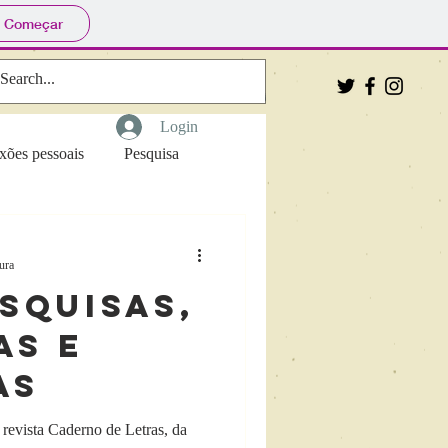
Começar
Login
xões pessoais
Pesquisa
tura
squisas,
as e
as
 revista Caderno de Letras, da