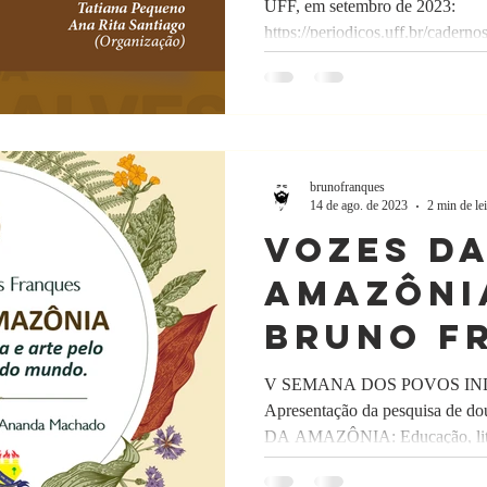
UFF, em setembro de 2023:
https://periodicos.uff.br/cadernos
brunofranques
14 de ago. de 2023
2 min de lei
Vozes d
Amazôni
Bruno F
V SEMANA DOS POVOS IN
Apresentação da pesquisa de 
DA AMAZÔNIA: Educação, litera