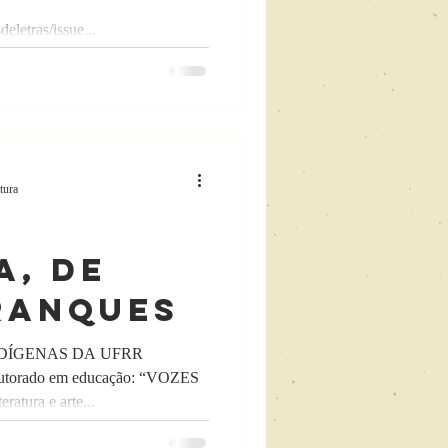
deletras/issue...
tura
a
a, de
ranques
DÍGENAS DA UFRR
doutorado em educação: “VOZES
tura e arte...